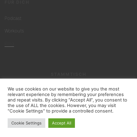
FÜR DICH
Podcast
Workouts
Blog
STAMMTISCH
We use cookies on our website to give you the most
LinkedIn
RSS Feed
relevant experience by remembering your preferences
and repeat visits. By clicking “Accept All”, you consent to
the use of ALL the cookies. However, you may visit
"Cookie Settings" to provide a controlled consent.
@ 2024 MINDSET MONEY by Birgit Bruckner
Cookie Settings
Accept All