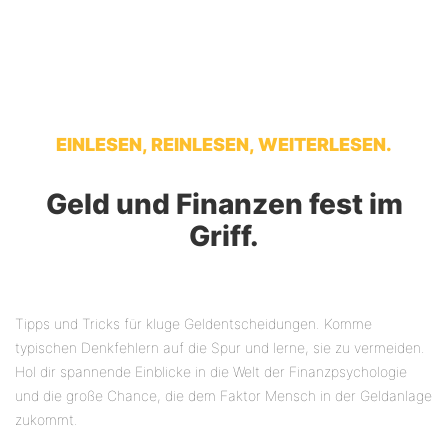
EINLESEN, REINLESEN, WEITERLESEN.
Geld und Finanzen fest im
Griff.
Tipps und Tricks für kluge Geldentscheidungen. Komme
typischen Denkfehlern auf die Spur und lerne, sie zu vermeiden.
Hol dir spannende Einblicke in die Welt der Finanzpsychologie
und die große Chance, die dem Faktor Mensch in der Geldanlage
zukommt.