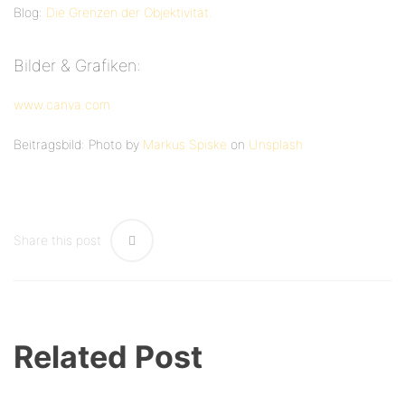
Blog:
Die Grenzen der Objektivität.
Bilder & Grafiken:
www.canva.com
Beitragsbild: Photo by
Markus Spiske
on
Unsplash
Share this post
Related Post