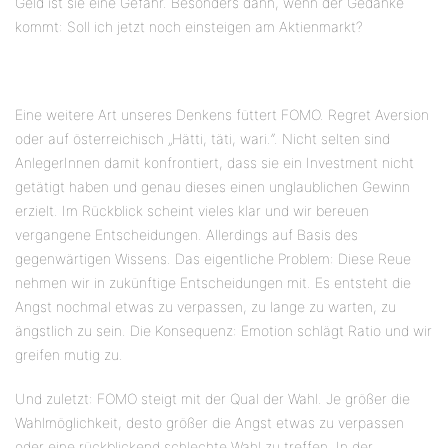
Geld ist sie eine Gefahr. Besonders dann, wenn der Gedanke
kommt: Soll ich jetzt noch einsteigen am Aktienmarkt?
Eine weitere Art unseres Denkens füttert FOMO. Regret Aversion
oder auf österreichisch „Hätti, täti, wari.“. Nicht selten sind
AnlegerInnen damit konfrontiert, dass sie ein Investment nicht
getätigt haben und genau dieses einen unglaublichen Gewinn
erzielt. Im Rückblick scheint vieles klar und wir bereuen
vergangene Entscheidungen. Allerdings auf Basis des
gegenwärtigen Wissens. Das eigentliche Problem: Diese Reue
nehmen wir in zukünftige Entscheidungen mit. Es entsteht die
Angst nochmal etwas zu verpassen, zu lange zu warten, zu
ängstlich zu sein. Die Konsequenz: Emotion schlägt Ratio und wir
greifen mutig zu.
Und zuletzt: FOMO steigt mit der Qual der Wahl. Je größer die
Wahlmöglichkeit, desto größer die Angst etwas zu verpassen
oder eine rückblickend schlechte Wahl zu treffen. In der