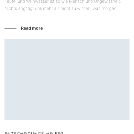
Teufel und Weihwasser ist so wie Mensch und Ungewissheit.
Nichts ängstigt uns mehr als nicht zu wissen, was morgen...
Read more
ENTSCHEIDUNGS-HELFER