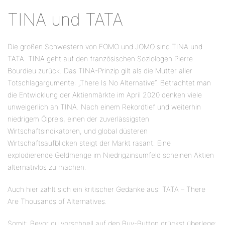
TINA und TATA
Die großen Schwestern von FOMO und JOMO sind TINA und
TATA. TINA geht auf den französischen Soziologen Pierre
Bourdieu zurück. Das TINA-Prinzip gilt als die Mutter aller
Totschlagargumente: „There Is No Alternative“. Betrachtet man
die Entwicklung der Aktienmärkte im April 2020 denken viele
unweigerlich an TINA. Nach einem Rekordtief und weiterhin
niedrigem Ölpreis, einen der zuverlässigsten
Wirtschaftsindikatoren, und global düsteren
Wirtschaftsaufblicken steigt der Markt rasant. Eine
explodierende Geldmenge im Niedrigzinsumfeld scheinen Aktien
alternativlos zu machen.
Auch hier zahlt sich ein kritischer Gedanke aus: TATA – There
Are Thousands of Alternatives.
Somit: Bevor du vorschnell auf den Buy-Button drückst überlege: