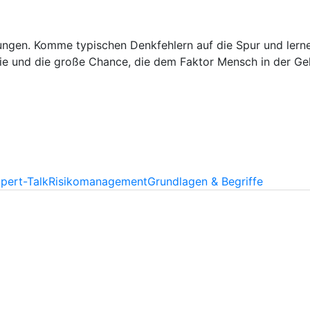
ungen. Komme typischen Denkfehlern auf die Spur und lerne
ogie und die große Chance, die dem Faktor Mensch in der G
pert-Talk
Risikomanagement
Grundlagen & Begriffe
gement
du nicht dabei bist.
gement