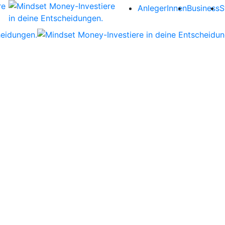
AnlegerInnen
Business
S