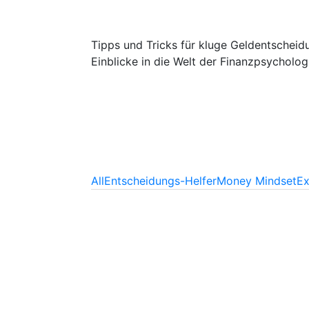
Tipps und Tricks für kluge Geldentscheid
Einblicke in die Welt der Finanzpsychol
All
Entscheidungs-Helfer
Money Mindset
Ex
Entscheidungs-Helfer
/
Risikomana
Wenn die Kurse steigen und 
Read more
Entscheidungs-Helfer
/
Risikomana