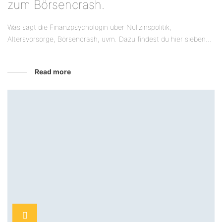
zum Börsencrash.
Was sagt die Finanzpsychologin über Nullzinspolitik,
Altersvorsorge, Börsencrash, uvm. Dazu findest du hier sieben...
Read more