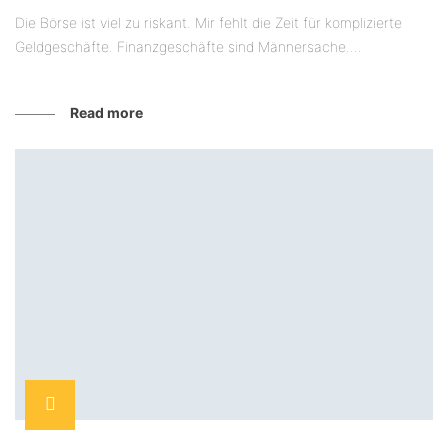
Die Börse ist viel zu riskant. Mir fehlt die Zeit für komplizierte
Geldgeschäfte. Finanzgeschäfte sind Männersache....
Read more