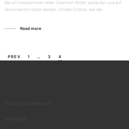
Warum InvestorInnen lieber Gewinner-Aktien verkaufen und auf
Verlustwerten sitzen bleiben. Erhalte Einblick, wie die...
Read more
PREV
1
…
3
4
RECHT & ORDNUNG
Impressum