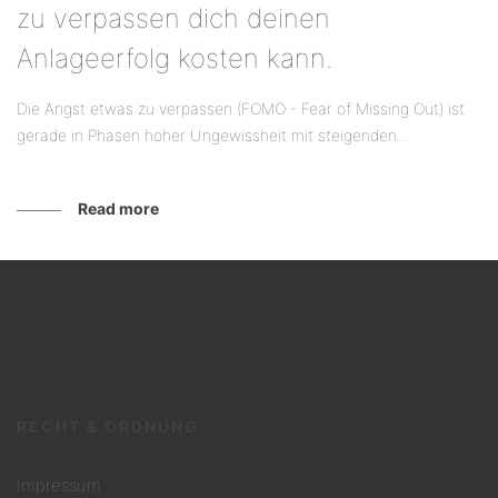
zu verpassen dich deinen
Anlageerfolg kosten kann.
Die Angst etwas zu verpassen (FOMO - Fear of Missing Out) ist
gerade in Phasen hoher Ungewissheit mit steigenden...
Read more
RECHT & ORDNUNG
Impressum