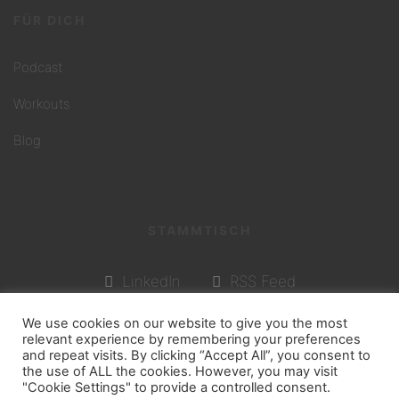
FÜR DICH
Podcast
Workouts
Blog
STAMMTISCH
LinkedIn
RSS Feed
We use cookies on our website to give you the most
relevant experience by remembering your preferences
@ 2024 MINDSET MONEY by Birgit Bruckner
and repeat visits. By clicking “Accept All”, you consent to
the use of ALL the cookies. However, you may visit
"Cookie Settings" to provide a controlled consent.