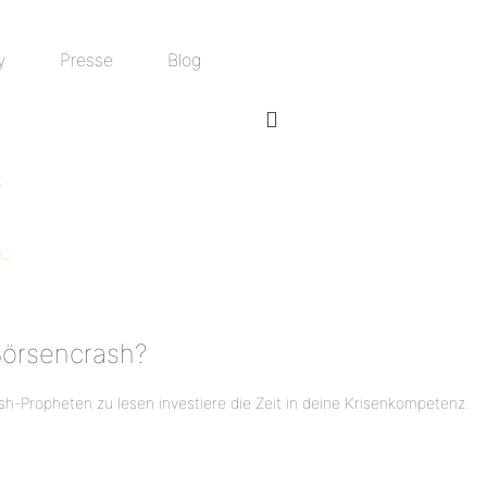
y
Presse
Blog
t
 Börsencrash?
sh-Propheten zu lesen investiere die Zeit in deine Krisenkompetenz.