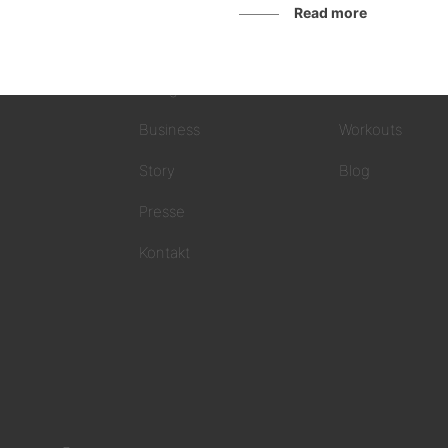
Read more
MINDSET MONEY
FÜR DICH
AnlegerInnen
Podcast
Business
Workouts
Story
Blog
Presse
Kontakt