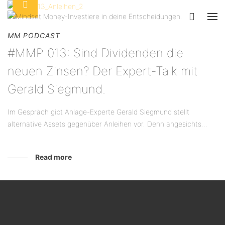
MM PODCAST
#MMP 013: Sind Dividenden die
neuen Zinsen? Der Expert-Talk mit
Gerald Siegmund.
Im Gespräch gibt Anlage-Experte Gerald Siegmund stellt
alternative Assets gegenüber Anleihen vor. Denn angesichts...
Read more