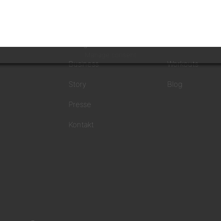
MINDSET MONEY
FÜR DICH
AnlegerInnen
Podcast
Manage consent
Business
Workouts
Story
Blog
Presse
Kontakt