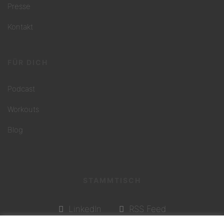
Presse
Kontakt
FÜR DICH
Podcast
Workouts
Blog
STAMMTISCH
LinkedIn
RSS Feed