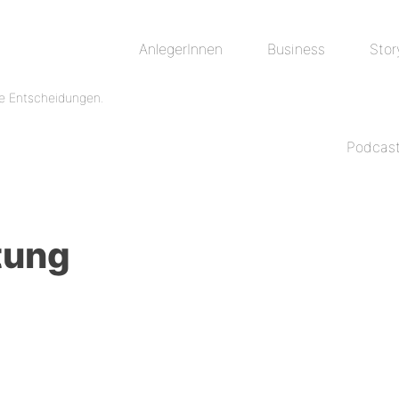
AnlegerInnen
Business
Stor
Podcas
tung